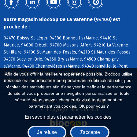
Votre magasin Biocoop De La Varenne (94100) est
proche de :
94470 Boissy-St-Léger, 94380 Bonneuil s/Marne, 94410 St-
Maurice, 94000 Créteil, 94700 Maisons-Alfort, 94210 La Varenne-
St-Hilaire, 94100 St-Maur-des-Fossés, 94210 St-Maur-des-Fossés,
94370 Sucy-en-Brie, 94360 Bry s/Marne, 94500 Champigny
s/Marne, 94430 Chennevières s/Marne, 94340 Joinville-le-Pont,
94170 Le Perreux s/Marne, 94130 Nogent s/Marne, 94880
Afin de vous offrir la meilleure expérience possible, Biocoop utilise
Noiseau, 94490 Ormesson s/Marne, 94350 Villiers s/Marne
des cookies : pour assurer une performance optimale du site, pour
récolter des statistiques afin d'analyser le trafic et la performance
du site et vous proposer une navigation personnalisée en toute
sécurité. Vous pouvez changer d'avis à tout moment en
Biocoop.fr
Le réseau Biocoop
paramétrant vos cookies. OK pour vous ?
Copyright Biocoop 2026
En savoir plus et paramétrer les cookies
Je refuse
J'accepte