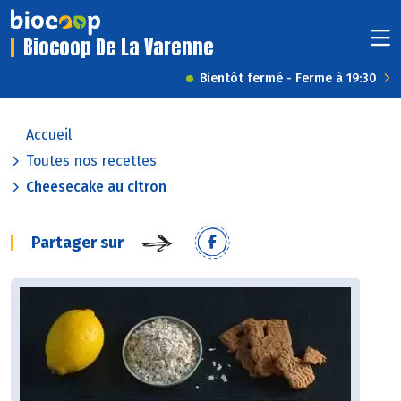
Biocoop De La Varenne
Bientôt fermé - Ferme à 19:30
Accueil
Toutes nos recettes
Cheesecake au citron
Partager sur