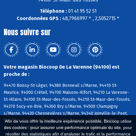
Téléphone :
01 41 95 52 51
Coordonnées GPS :
48,7966997 ° , 2,5052715 °
Nous suivre sur
Votre magasin Biocoop De La Varenne (94100) est
proche de :
94470 Boissy-St-Léger, 94380 Bonneuil s/Marne, 94410 St-
Maurice, 94000 Créteil, 94700 Maisons-Alfort, 94210 La Varenne-
St-Hilaire, 94100 St-Maur-des-Fossés, 94210 St-Maur-des-Fossés,
94370 Sucy-en-Brie, 94360 Bry s/Marne, 94500 Champigny
s/Marne, 94430 Chennevières s/Marne, 94340 Joinville-le-Pont,
94170 Le Perreux s/Marne, 94130 Nogent s/Marne, 94880
Afin de vous offrir la meilleure expérience possible, Biocoop utilise
Noiseau, 94490 Ormesson s/Marne, 94350 Villiers s/Marne
des cookies : pour assurer une performance optimale du site, pour
récolter des statistiques afin d'analyser le trafic et la performance