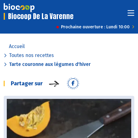
Biocoop De La Varenne
Prochaine ouverture : Lundi 10:00
Accueil
Toutes nos recettes
Tarte couronne aux légumes d'hiver
Partager sur