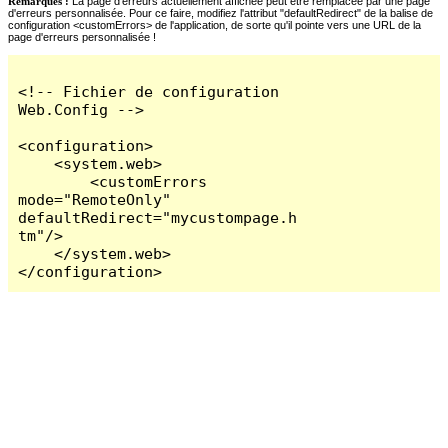
Remarques :
La page d'erreurs actuellement affichée peut être remplacée par une page
d'erreurs personnalisée. Pour ce faire, modifiez l'attribut "defaultRedirect" de la balise de
configuration <customErrors> de l'application, de sorte qu'il pointe vers une URL de la
page d'erreurs personnalisée !
<!-- Fichier de configuration 
Web.Config -->

<configuration>

    <system.web>

        <customErrors 
mode="RemoteOnly" 
defaultRedirect="mycustompage.h
tm"/>

    </system.web>

</configuration>