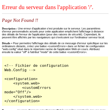
Erreur du serveur dans l'application '/'.
Page Not Found !!
Description :
Une erreur d'application s'est produite sur le serveur. Les paramètres
d'erreur personnalisés actuels pour cette application empêchent l'affichage à distance
des détails de l'erreur de l'application (pour des raisons de sécurité). Cependant, ils
peuvent être affichés par les navigateurs qui s'exécutent sur l'ordinateur serveur local.
Détails =
Pour permettre l'affichage des détails de ce message d'erreur spécifique sur les
ordinateurs distants, créez une balise <customErrors> dans un fichier de configuration
"web.config" situé dans le répertoire racine de l'application Web en cours. Attribuez
ensuite la valeur "off" à l'attribut "mode" de cette balise <customErrors>.
<!-- Fichier de configuration 
Web.Config -->

<configuration>

    <system.web>

        <customErrors 
mode="Off"/>

    </system.web>

</configuration>