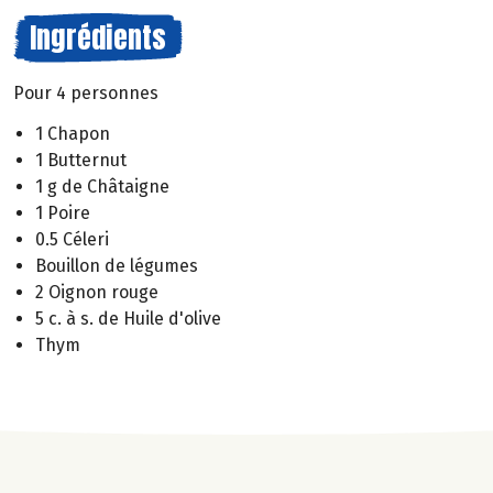
Ingrédients
Pour 4 personnes
1 Chapon
1 Butternut
1 g de Châtaigne
1 Poire
0.5 Céleri
Bouillon de légumes
2 Oignon rouge
5 c. à s. de Huile d'olive
Thym