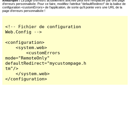
Remarques :
La page d'erreurs actuellement affichée peut être remplacée par une page
d'erreurs personnalisée. Pour ce faire, modifiez l'attribut "defaultRedirect" de la balise de
configuration <customErrors> de l'application, de sorte qu'il pointe vers une URL de la
page d'erreurs personnalisée !
<!-- Fichier de configuration 
Web.Config -->

<configuration>

    <system.web>

        <customErrors 
mode="RemoteOnly" 
defaultRedirect="mycustompage.h
tm"/>

    </system.web>

</configuration>