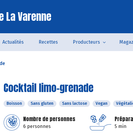
e La Varenne
Actualités
Recettes
Producteurs
Magaz
ade
Cocktail limo-grenade
Boisson
Sans gluten
Sans lactose
Vegan
Végétali
Nombre de personnes
Prépara
6 personnes
5 min