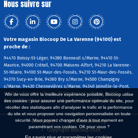
Nous suivre sur
Votre magasin Biocoop De La Varenne (94100) est
proche de :
94470 Boissy-St-Léger, 94380 Bonneuil s/Marne, 94410 St-
Maurice, 94000 Créteil, 94700 Maisons-Alfort, 94210 La Varenne-
St-Hilaire, 94100 St-Maur-des-Fossés, 94210 St-Maur-des-Fossés,
94370 Sucy-en-Brie, 94360 Bry s/Marne, 94500 Champigny
s/Marne, 94430 Chennevières s/Marne, 94340 Joinville-le-Pont,
94170 Le Perreux s/Marne, 94130 Nogent s/Marne, 94880
Afin de vous offrir la meilleure expérience possible, Biocoop utilise
Noiseau, 94490 Ormesson s/Marne, 94350 Villiers s/Marne
des cookies : pour assurer une performance optimale du site, pour
récolter des statistiques afin d'analyser le trafic et la performance
du site et vous proposer une navigation personnalisée en toute
sécurité. Vous pouvez changer d'avis à tout moment en
Biocoop.fr
Le réseau Biocoop
paramétrant vos cookies. OK pour vous ?
Copyright Biocoop 2026
En savoir plus et paramétrer les cookies