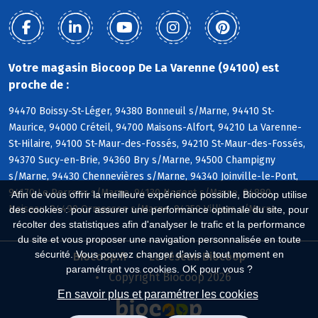
Votre magasin Biocoop De La Varenne (94100) est
proche de :
94470 Boissy-St-Léger, 94380 Bonneuil s/Marne, 94410 St-
Maurice, 94000 Créteil, 94700 Maisons-Alfort, 94210 La Varenne-
St-Hilaire, 94100 St-Maur-des-Fossés, 94210 St-Maur-des-Fossés,
94370 Sucy-en-Brie, 94360 Bry s/Marne, 94500 Champigny
s/Marne, 94430 Chennevières s/Marne, 94340 Joinville-le-Pont,
94170 Le Perreux s/Marne, 94130 Nogent s/Marne, 94880
Afin de vous offrir la meilleure expérience possible, Biocoop utilise
Noiseau, 94490 Ormesson s/Marne, 94350 Villiers s/Marne
des cookies : pour assurer une performance optimale du site, pour
récolter des statistiques afin d'analyser le trafic et la performance
du site et vous proposer une navigation personnalisée en toute
sécurité. Vous pouvez changer d'avis à tout moment en
Biocoop.fr
Le réseau Biocoop
paramétrant vos cookies. OK pour vous ?
Copyright Biocoop 2026
En savoir plus et paramétrer les cookies