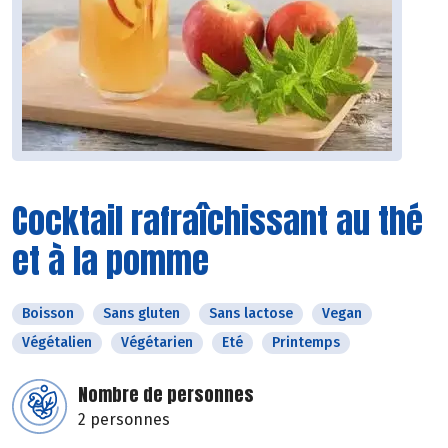
Cocktail rafraîchissant au thé
et à la pomme
Boisson
Sans gluten
Sans lactose
Vegan
Végétalien
Végétarien
Eté
Printemps
Nombre de personnes
2 personnes