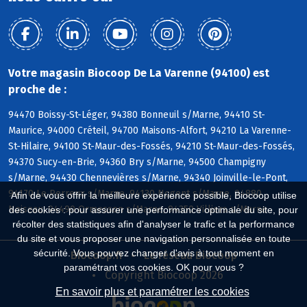
Votre magasin Biocoop De La Varenne (94100) est
proche de :
94470 Boissy-St-Léger, 94380 Bonneuil s/Marne, 94410 St-
Maurice, 94000 Créteil, 94700 Maisons-Alfort, 94210 La Varenne-
St-Hilaire, 94100 St-Maur-des-Fossés, 94210 St-Maur-des-Fossés,
94370 Sucy-en-Brie, 94360 Bry s/Marne, 94500 Champigny
s/Marne, 94430 Chennevières s/Marne, 94340 Joinville-le-Pont,
94170 Le Perreux s/Marne, 94130 Nogent s/Marne, 94880
Afin de vous offrir la meilleure expérience possible, Biocoop utilise
Noiseau, 94490 Ormesson s/Marne, 94350 Villiers s/Marne
des cookies : pour assurer une performance optimale du site, pour
récolter des statistiques afin d'analyser le trafic et la performance
du site et vous proposer une navigation personnalisée en toute
sécurité. Vous pouvez changer d'avis à tout moment en
Biocoop.fr
Le réseau Biocoop
paramétrant vos cookies. OK pour vous ?
Copyright Biocoop 2026
En savoir plus et paramétrer les cookies