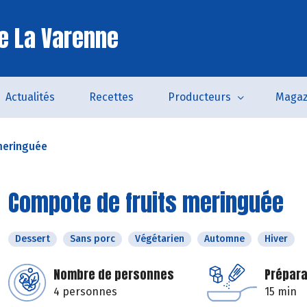
e La Varenne
Actualités
Recettes
Producteurs
Magaz
meringuée
Compote de fruits meringuée
Dessert
Sans porc
Végétarien
Automne
Hiver
Nombre de personnes
Prépara
4 personnes
15 min