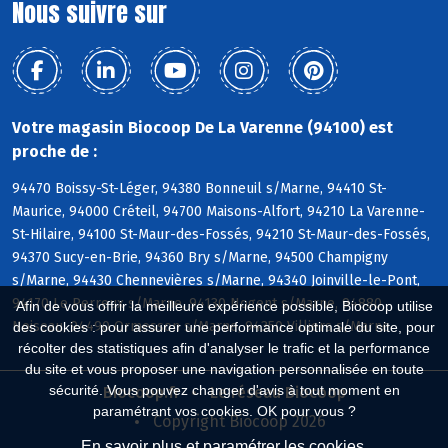
Nous suivre sur
Votre magasin Biocoop De La Varenne (94100) est
proche de :
94470 Boissy-St-Léger, 94380 Bonneuil s/Marne, 94410 St-
Maurice, 94000 Créteil, 94700 Maisons-Alfort, 94210 La Varenne-
St-Hilaire, 94100 St-Maur-des-Fossés, 94210 St-Maur-des-Fossés,
94370 Sucy-en-Brie, 94360 Bry s/Marne, 94500 Champigny
s/Marne, 94430 Chennevières s/Marne, 94340 Joinville-le-Pont,
94170 Le Perreux s/Marne, 94130 Nogent s/Marne, 94880
Afin de vous offrir la meilleure expérience possible, Biocoop utilise
Noiseau, 94490 Ormesson s/Marne, 94350 Villiers s/Marne
des cookies : pour assurer une performance optimale du site, pour
récolter des statistiques afin d'analyser le trafic et la performance
du site et vous proposer une navigation personnalisée en toute
sécurité. Vous pouvez changer d'avis à tout moment en
Biocoop.fr
Le réseau Biocoop
paramétrant vos cookies. OK pour vous ?
Copyright Biocoop 2026
En savoir plus et paramétrer les cookies