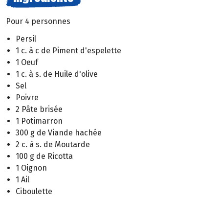
Pour 4 personnes
Persil
1 c. à c de Piment d'espelette
1 Oeuf
1 c. à s. de Huile d'olive
Sel
Poivre
2 Pâte brisée
1 Potimarron
300 g de Viande hachée
2 c. à s. de Moutarde
100 g de Ricotta
1 Oignon
1 Ail
Ciboulette