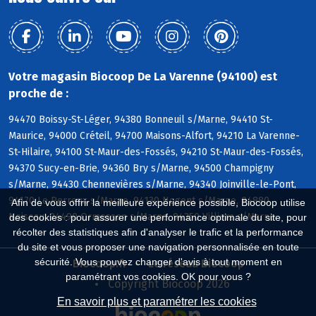
Votre magasin Biocoop De La Varenne (94100) est
proche de :
94470 Boissy-St-Léger, 94380 Bonneuil s/Marne, 94410 St-
Maurice, 94000 Créteil, 94700 Maisons-Alfort, 94210 La Varenne-
St-Hilaire, 94100 St-Maur-des-Fossés, 94210 St-Maur-des-Fossés,
94370 Sucy-en-Brie, 94360 Bry s/Marne, 94500 Champigny
s/Marne, 94430 Chennevières s/Marne, 94340 Joinville-le-Pont,
94170 Le Perreux s/Marne, 94130 Nogent s/Marne, 94880
Afin de vous offrir la meilleure expérience possible, Biocoop utilise
Noiseau, 94490 Ormesson s/Marne, 94350 Villiers s/Marne
des cookies : pour assurer une performance optimale du site, pour
récolter des statistiques afin d'analyser le trafic et la performance
du site et vous proposer une navigation personnalisée en toute
sécurité. Vous pouvez changer d'avis à tout moment en
Biocoop.fr
Le réseau Biocoop
paramétrant vos cookies. OK pour vous ?
Copyright Biocoop 2026
En savoir plus et paramétrer les cookies