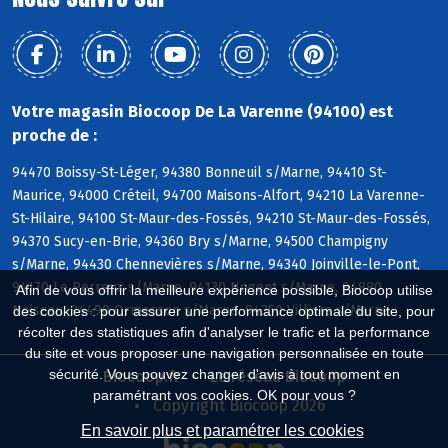
Votre magasin Biocoop De La Varenne (94100) est
proche de :
94470 Boissy-St-Léger, 94380 Bonneuil s/Marne, 94410 St-
Maurice, 94000 Créteil, 94700 Maisons-Alfort, 94210 La Varenne-
St-Hilaire, 94100 St-Maur-des-Fossés, 94210 St-Maur-des-Fossés,
94370 Sucy-en-Brie, 94360 Bry s/Marne, 94500 Champigny
s/Marne, 94430 Chennevières s/Marne, 94340 Joinville-le-Pont,
94170 Le Perreux s/Marne, 94130 Nogent s/Marne, 94880
Afin de vous offrir la meilleure expérience possible, Biocoop utilise
Noiseau, 94490 Ormesson s/Marne, 94350 Villiers s/Marne
des cookies : pour assurer une performance optimale du site, pour
récolter des statistiques afin d'analyser le trafic et la performance
du site et vous proposer une navigation personnalisée en toute
sécurité. Vous pouvez changer d'avis à tout moment en
Biocoop.fr
Le réseau Biocoop
paramétrant vos cookies. OK pour vous ?
Copyright Biocoop 2026
En savoir plus et paramétrer les cookies