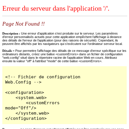
Erreur du serveur dans l'application '/'.
Page Not Found !!
Description :
Une erreur d'application s'est produite sur le serveur. Les paramètres
d'erreur personnalisés actuels pour cette application empêchent l'affichage à distance
des détails de l'erreur de l'application (pour des raisons de sécurité). Cependant, ils
peuvent être affichés par les navigateurs qui s'exécutent sur l'ordinateur serveur local.
Détails =
Pour permettre l'affichage des détails de ce message d'erreur spécifique sur les
ordinateurs distants, créez une balise <customErrors> dans un fichier de configuration
"web.config" situé dans le répertoire racine de l'application Web en cours. Attribuez
ensuite la valeur "off" à l'attribut "mode" de cette balise <customErrors>.
<!-- Fichier de configuration 
Web.Config -->

<configuration>

    <system.web>

        <customErrors 
mode="Off"/>

    </system.web>

</configuration>