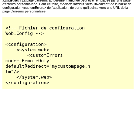
Remarques :
La page d'erreurs actuellement affichée peut être remplacée par une page
d'erreurs personnalisée. Pour ce faire, modifiez l'attribut "defaultRedirect" de la balise de
configuration <customErrors> de l'application, de sorte qu'il pointe vers une URL de la
page d'erreurs personnalisée !
<!-- Fichier de configuration 
Web.Config -->

<configuration>

    <system.web>

        <customErrors 
mode="RemoteOnly" 
defaultRedirect="mycustompage.h
tm"/>

    </system.web>

</configuration>