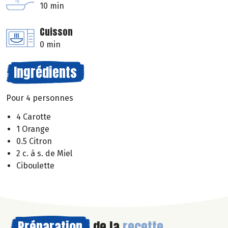
10 min
Cuisson
0 min
Ingrédients
Pour 4 personnes
4 Carotte
1 Orange
0.5 Citron
2 c. à s. de Miel
Ciboulette
Préparation
de la
recette