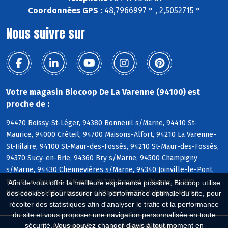
Coordonnées GPS :
48,7966997 ° , 2,5052715 °
Nous suivre sur
Votre magasin Biocoop De La Varenne (94100) est
proche de :
94470 Boissy-St-Léger, 94380 Bonneuil s/Marne, 94410 St-
Maurice, 94000 Créteil, 94700 Maisons-Alfort, 94210 La Varenne-
St-Hilaire, 94100 St-Maur-des-Fossés, 94210 St-Maur-des-Fossés,
94370 Sucy-en-Brie, 94360 Bry s/Marne, 94500 Champigny
s/Marne, 94430 Chennevières s/Marne, 94340 Joinville-le-Pont,
94170 Le Perreux s/Marne, 94130 Nogent s/Marne, 94880
Afin de vous offrir la meilleure expérience possible, Biocoop utilise
Noiseau, 94490 Ormesson s/Marne, 94350 Villiers s/Marne
des cookies : pour assurer une performance optimale du site, pour
récolter des statistiques afin d'analyser le trafic et la performance
du site et vous proposer une navigation personnalisée en toute
sécurité. Vous pouvez changer d'avis à tout moment en
Biocoop.fr
Le réseau Biocoop