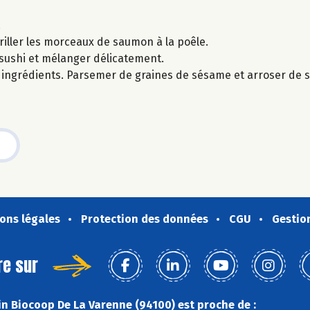
.
griller les morceaux de saumon à la poêle.
à sushi et mélanger délicatement.
es ingrédients. Parsemer de graines de sésame et arroser de 
ons légales
Protection des données
CGU
Gestio
re sur
n Biocoop De La Varenne (94100) est proche de :