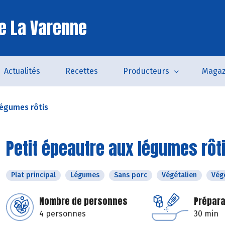
e La Varenne
Actualités
Recettes
Producteurs
Magaz
légumes rôtis
Petit épeautre aux légumes rôt
Plat principal
Légumes
Sans porc
Végétalien
Vég
Nombre de personnes
Prépara
4 personnes
30 min