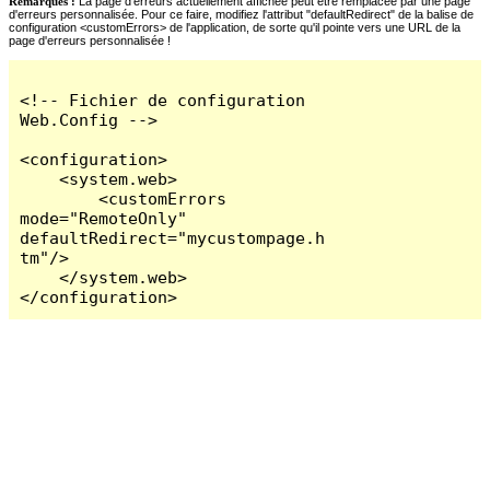
Remarques :
La page d'erreurs actuellement affichée peut être remplacée par une page
d'erreurs personnalisée. Pour ce faire, modifiez l'attribut "defaultRedirect" de la balise de
configuration <customErrors> de l'application, de sorte qu'il pointe vers une URL de la
page d'erreurs personnalisée !
<!-- Fichier de configuration 
Web.Config -->

<configuration>

    <system.web>

        <customErrors 
mode="RemoteOnly" 
defaultRedirect="mycustompage.h
tm"/>

    </system.web>

</configuration>