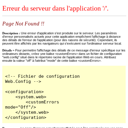
Erreur du serveur dans l'application '/'.
Page Not Found !!
Description :
Une erreur d'application s'est produite sur le serveur. Les paramètres
d'erreur personnalisés actuels pour cette application empêchent l'affichage à distance
des détails de l'erreur de l'application (pour des raisons de sécurité). Cependant, ils
peuvent être affichés par les navigateurs qui s'exécutent sur l'ordinateur serveur local.
Détails =
Pour permettre l'affichage des détails de ce message d'erreur spécifique sur les
ordinateurs distants, créez une balise <customErrors> dans un fichier de configuration
"web.config" situé dans le répertoire racine de l'application Web en cours. Attribuez
ensuite la valeur "off" à l'attribut "mode" de cette balise <customErrors>.
<!-- Fichier de configuration 
Web.Config -->

<configuration>

    <system.web>

        <customErrors 
mode="Off"/>

    </system.web>

</configuration>