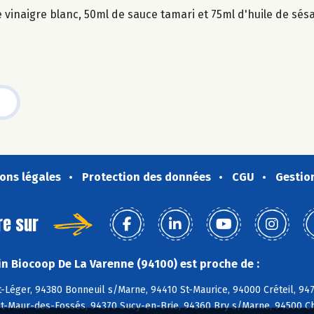
 vinaigre blanc, 50ml de sauce tamari et 75ml d'huile de sés
ons légales
Protection des données
CGU
Gestio
re sur
n Biocoop De La Varenne (94100) est proche de :
-Léger, 94380 Bonneuil s/Marne, 94410 St-Maurice, 94000 Créteil, 947
St-Maur-des-Fossés, 94370 Sucy-en-Brie, 94360 Bry s/Marne, 94500 C