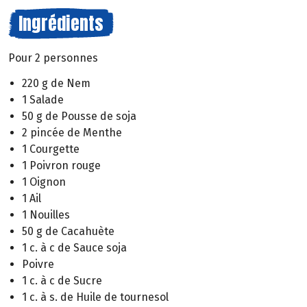
Ingrédients
Pour 2 personnes
220 g de Nem
1 Salade
50 g de Pousse de soja
2 pincée de Menthe
1 Courgette
1 Poivron rouge
1 Oignon
1 Ail
1 Nouilles
50 g de Cacahuète
1 c. à c de Sauce soja
Poivre
1 c. à c de Sucre
1 c. à s. de Huile de tournesol