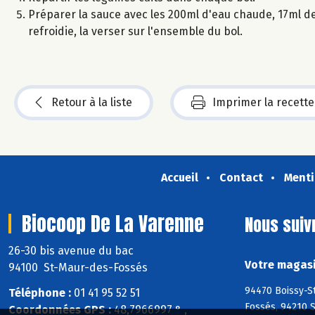
Préparer la sauce avec les 200ml d'eau chaude, 17ml de
refroidie, la verser sur l'ensemble du bol.
Retour à la liste
Imprimer la recette
Accueil
Contact
Menti
Biocoop De La Varenne
Nous suiv
26-30 bis avenue du bac
Votre magasi
94100 St-Maur-des-Fossés
94470 Boissy-St
Téléphone :
01 41 95 52 51
Fossés, 94210 
Coordonnées GPS :
48,7966997 ° ,