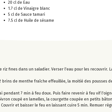
20 cl de Eau
1.7 cl de Vinaigre blanc
5 cl de Sauce tamari
7.5 cl de Huile de sésame
e riz fines dans un saladier. Verser l'eau pour les recouvrir. L
 brins de menthe fraîche effeuillée, la moitié des pousses de 
 pendant 7 min à feu doux. Puis faire revenir à feu vif l'oig
poivron coupé en lamelles, la courgette coupée en petits bât
. Couvrir et baisser le feu en laissant cuire 5 min. Remuer ré