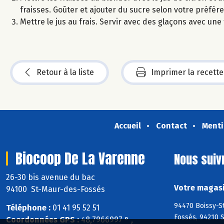
fraisses. Goûter et ajouter du sucre selon votre préfér
Mettre le jus au frais. Servir avec des glaçons avec un
Retour à la liste
Imprimer la recette
Accueil
Contact
Menti
Biocoop De La Varenne
Nous suiv
26-30 bis avenue du bac
Votre magasi
94100 St-Maur-des-Fossés
94470 Boissy-St
Téléphone :
01 41 95 52 51
Fossés, 94210 
Coordonnées GPS :
48,7966997 ° ,