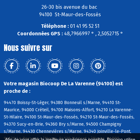
26-30 bis avenue du bac
94100 St-Maur-des-Fossés
Téléphone :
01 41 95 52 51
Coordonnées GPS :
48,7966997 ° , 2,5052715 °
Nous suivre sur
Votre magasin Biocoop De La Varenne (94100) est
proche de :
94470 Boissy-St-Léger, 94380 Bonneuil s/Marne, 94410 St-
Maurice, 94000 Créteil, 94700 Maisons-Alfort, 94210 La Varenne-
St-Hilaire, 94100 St-Maur-des-Fossés, 94210 St-Maur-des-Fossés,
94370 Sucy-en-Brie, 94360 Bry s/Marne, 94500 Champigny
s/Marne, 94430 Chennevières s/Marne, 94340 Joinville-le-Pont,
94170 Le Perreux s/Marne, 94130 Nogent s/Marne, 94880
Afin de vous offrir la meilleure expérience possible, Biocoop utilise