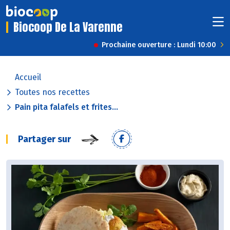
Biocoop De La Varenne
Prochaine ouverture : Lundi 10:00
Accueil
Toutes nos recettes
Pain pita falafels et frites...
Partager sur