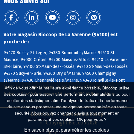
Nous suivre sur
Votre magasin Biocoop De La Varenne (94100) est
proche de :
94470 Boissy-St-Léger, 94380 Bonneuil s/Marne, 94410 St-
Maurice, 94000 Créteil, 94700 Maisons-Alfort, 94210 La Varenne-
St-Hilaire, 94100 St-Maur-des-Fossés, 94210 St-Maur-des-Fossés,
94370 Sucy-en-Brie, 94360 Bry s/Marne, 94500 Champigny
s/Marne, 94430 Chennevières s/Marne, 94340 Joinville-le-Pont,
94170 Le Perreux s/Marne, 94130 Nogent s/Marne, 94880
Afin de vous offrir la meilleure expérience possible, Biocoop utilise
Noiseau, 94490 Ormesson s/Marne, 94350 Villiers s/Marne
des cookies : pour assurer une performance optimale du site, pour
récolter des statistiques afin d'analyser le trafic et la performance
du site et vous proposer une navigation personnalisée en toute
sécurité. Vous pouvez changer d'avis à tout moment en
Biocoop.fr
Le réseau Biocoop
paramétrant vos cookies. OK pour vous ?
Copyright Biocoop 2026
En savoir plus et paramétrer les cookies