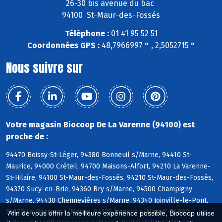
26-30 bis avenue du bac
94100 St-Maur-des-Fossés
Téléphone :
01 41 95 52 51
Coordonnées GPS :
48,7966997 ° , 2,5052715 °
Nous suivre sur
Votre magasin Biocoop De La Varenne (94100) est
proche de :
94470 Boissy-St-Léger, 94380 Bonneuil s/Marne, 94410 St-
Maurice, 94000 Créteil, 94700 Maisons-Alfort, 94210 La Varenne-
St-Hilaire, 94100 St-Maur-des-Fossés, 94210 St-Maur-des-Fossés,
94370 Sucy-en-Brie, 94360 Bry s/Marne, 94500 Champigny
s/Marne, 94430 Chennevières s/Marne, 94340 Joinville-le-Pont,
94170 Le Perreux s/Marne, 94130 Nogent s/Marne, 94880
Afin de vous offrir la meilleure expérience possible, Biocoop utilise