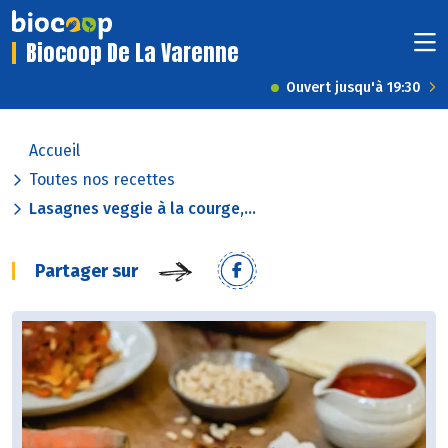
Biocoop De La Varenne
Ouvert jusqu'à 19:30
Accueil
Toutes nos recettes
Lasagnes veggie à la courge,...
Partager sur