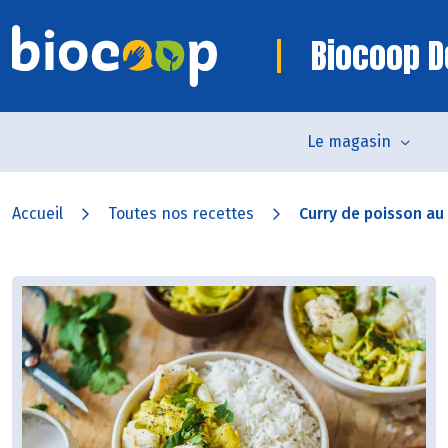
Biocoop D
Le magasin
Accueil
Toutes nos recettes
Curry de poisson au l