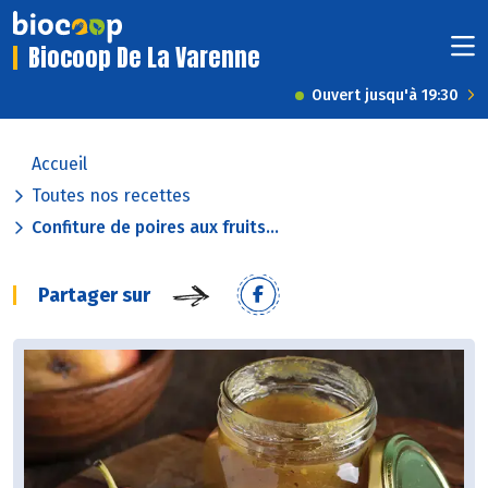
Biocoop De La Varenne
Ouvert jusqu'à 19:30
Accueil
Toutes nos recettes
Confiture de poires aux fruits...
Partager sur