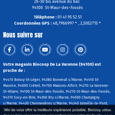
26-30 bis avenue du bac
94100 St-Maur-des-Fossés
Téléphone :
01 41 95 52 51
Coordonnées GPS :
48,7966997 ° , 2,5052715 °
Nous suivre sur
Votre magasin Biocoop De La Varenne (94100) est
proche de :
94470 Boissy-St-Léger, 94380 Bonneuil s/Marne, 94410 St-
Maurice, 94000 Créteil, 94700 Maisons-Alfort, 94210 La Varenne-
St-Hilaire, 94100 St-Maur-des-Fossés, 94210 St-Maur-des-Fossés,
94370 Sucy-en-Brie, 94360 Bry s/Marne, 94500 Champigny
s/Marne, 94430 Chennevières s/Marne, 94340 Joinville-le-Pont,
94170 Le Perreux s/Marne, 94130 Nogent s/Marne, 94880
Afin de vous offrir la meilleure expérience possible, Biocoop utilise