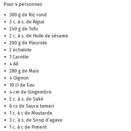
Pour 4 personnes
300 g de Riz rond
3 c. à s. de Algue
240 g de Tofu
2 c. à s. de Huile de sésame
200 g de Pleurote
2 échalote
1 Carotte
4 Ail
280 g de Maïs
4 Oignon
10 cl de Eau
4 cm de Gingembre
2 c. à s. de Saké
6 cs de Sauce tamari
1 c. à c de Moutarde
3 c. à s. de Sirop d'agave
1 c. à c de Piment