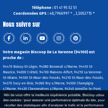
Téléphone :
01 41 95 52 51
Coordonnées GPS :
48,7966997 ° , 2,5052715 °
Nous suivre sur
Votre magasin Biocoop De La Varenne (94100) est
proche de :
94470 Boissy-St-Léger, 94380 Bonneuil s/Marne, 94410 St-
Maurice, 94000 Créteil, 94700 Maisons-Alfort, 94210 La Varenne-
St-Hilaire, 94100 St-Maur-des-Fossés, 94210 St-Maur-des-Fossés,
94370 Sucy-en-Brie, 94360 Bry s/Marne, 94500 Champigny
s/Marne, 94430 Chennevières s/Marne, 94340 Joinville-le-Pont,
94170 Le Perreux s/Marne, 94130 Nogent s/Marne, 94880
Afin de vous offrir la meilleure expérience possible, Biocoop utilise
Noiseau, 94490 Ormesson s/Marne, 94350 Villiers s/Marne
des cookies : pour assurer une performance optimale du site, pour
récolter des statistiques afin d'analyser le trafic et la performance