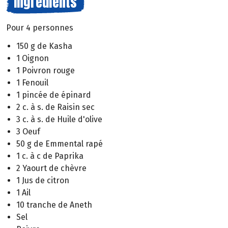
Ingrédients
Pour 4 personnes
150 g de Kasha
1 Oignon
1 Poivron rouge
1 Fenouil
1 pincée de épinard
2 c. à s. de Raisin sec
3 c. à s. de Huile d'olive
3 Oeuf
50 g de Emmental rapé
1 c. à c de Paprika
2 Yaourt de chèvre
1 Jus de citron
1 Ail
10 tranche de Aneth
Sel