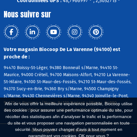
Coordonnées GPS :
48,7966997 ° , 2,5052715 °
Nous suivre sur
Votre magasin Biocoop De La Varenne (94100) est
proche de :
94470 Boissy-St-Léger, 94380 Bonneuil s/Marne, 94410 St-
Maurice, 94000 Créteil, 94700 Maisons-Alfort, 94210 La Varenne-
St-Hilaire, 94100 St-Maur-des-Fossés, 94210 St-Maur-des-Fossés,
94370 Sucy-en-Brie, 94360 Bry s/Marne, 94500 Champigny
s/Marne, 94430 Chennevières s/Marne, 94340 Joinville-le-Pont,
94170 Le Perreux s/Marne, 94130 Nogent s/Marne, 94880
Afin de vous offrir la meilleure expérience possible, Biocoop utilise
Noiseau, 94490 Ormesson s/Marne, 94350 Villiers s/Marne
des cookies : pour assurer une performance optimale du site, pour
récolter des statistiques afin d'analyser le trafic et la performance
du site et vous proposer une navigation personnalisée en toute
sécurité. Vous pouvez changer d'avis à tout moment en
Biocoop.fr
Le réseau Biocoop
paramétrant vos cookies. OK pour vous ?