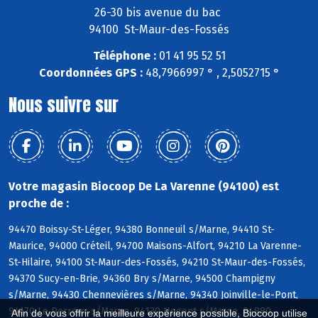
26-30 bis avenue du bac
94100 St-Maur-des-Fossés
Téléphone :
01 41 95 52 51
Coordonnées GPS :
48,7966997 ° , 2,5052715 °
Nous suivre sur
Votre magasin Biocoop De La Varenne (94100) est
proche de :
94470 Boissy-St-Léger, 94380 Bonneuil s/Marne, 94410 St-
Maurice, 94000 Créteil, 94700 Maisons-Alfort, 94210 La Varenne-
St-Hilaire, 94100 St-Maur-des-Fossés, 94210 St-Maur-des-Fossés,
94370 Sucy-en-Brie, 94360 Bry s/Marne, 94500 Champigny
s/Marne, 94430 Chennevières s/Marne, 94340 Joinville-le-Pont,
94170 Le Perreux s/Marne, 94130 Nogent s/Marne, 94880
Afin de vous offrir la meilleure expérience possible, Biocoop utilise