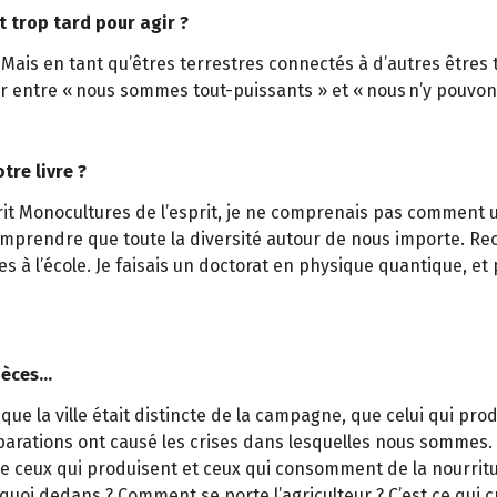
t trop tard pour agir ?
Mais en tant qu’êtres terrestres connectés à d’autres êtres 
r entre « nous sommes tout-puissants » et « nous n’y pouvons
tre livre ?
 écrit Monocultures de l’esprit, je ne comprenais pas comment
omprendre que toute la diversité autour de nous importe. R
s à l’école. Je faisais un doctorat en physique quantique, et p
spèces…
 que la ville était distincte de la campagne, que celui qui pr
parations ont causé les crises dans lesquelles nous sommes. N
 que ceux qui produisent et ceux qui consomment de la nourrit
a quoi dedans ? Comment se porte l’agriculteur ? C’est ce qu