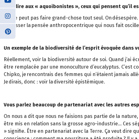
Que dire aux « aquoibonistes », ceux qui pensent qu’il es
On ne peut pas faire grand-chose tout seul. On désespère. 
dépasser la pensée anthropocentrique qui nous fait oscille
Un exemple de la biodiversité de l’esprit évoquée dans vo
Réellement, voir la biodiversité autour de soi. Quand j’ai
être remplacée par une monoculture d’eucalyptus. C’est c
Chipko, je rencontrais des femmes qui n’étaient jamais allée
Je dirais, donc : voir la diversité épistémique.
Vous parlez beaucoup de partenariat avec les autres e
On nous a dit que nous ne faisions pas partie de la nature,
être mis en relation sans la grosse agro-industrie… Ces sé
» signifie. Être en partenariat avec la Terre. Ça veut dire
conscience : comment ma nourriture a été produite ? Il y 