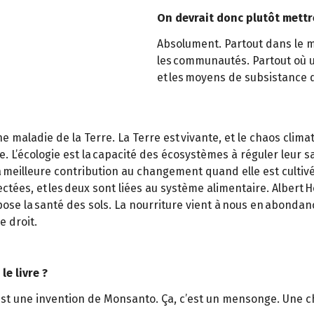
On devrait donc plutôt mettr
Absolument. Partout dans le mo
les communautés. Partout où u
et les moyens de subsistance d
e maladie de la Terre. La Terre est vivante, et le chaos cli
te. L’écologie est la capacité des écosystèmes à réguler leur 
la meilleure contribution au changement quand elle est cultivé
ectées, et les deux sont liées au système alimentaire. Albert H
ose la santé des sols. La nourriture vient à nous en abondance
e droit.
le livre ?
e est une invention de Monsanto. Ça, c’est un mensonge. Une c