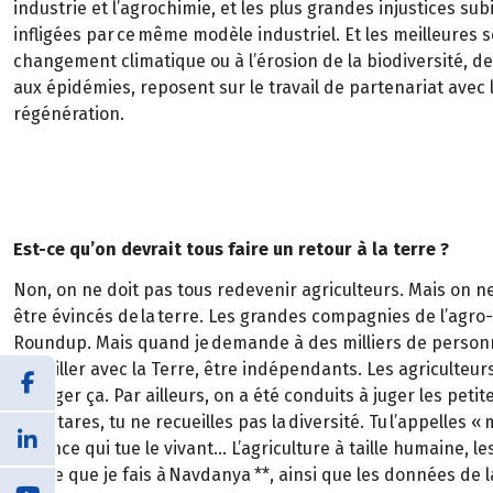
industrie et l’agrochimie, et les plus grandes injustices su
infligées par ce même modèle industriel. Et les meilleures s
changement climatique ou à l’érosion de la biodiversité, de
aux épidémies, reposent sur le travail de partenariat avec l
régénération.
Est-ce qu’on devrait tous faire un retour à la terre ?
Non, on ne doit pas tous redevenir agriculteurs. Mais on ne
être évincés de la terre. Les grandes compagnies de l’agro-
Roundup. Mais quand je demande à des milliers de personnes 
travailler avec la Terre, être indépendants. Les agriculteurs 
changer ça. Par ailleurs, on a été conduits à juger les peti
d’hectares, tu ne recueilles pas la diversité. Tu l’appelles 
violence qui tue le vivant… L’agriculture à taille humaine, les
vie, ce que je fais à Navdanya **, ainsi que les données de la