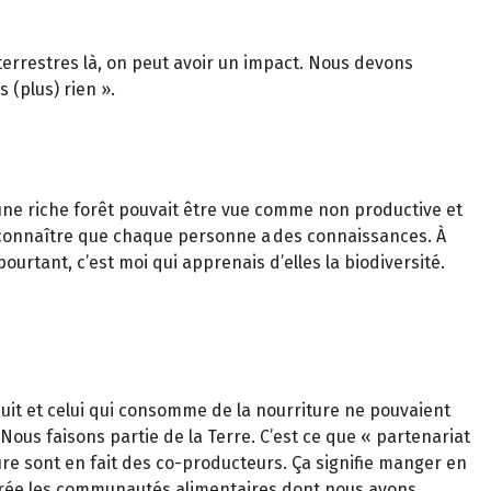
terrestres là, on peut avoir un impact. Nous devons
 (plus) rien ».
 une riche forêt pouvait être vue comme non productive et
econnaître que chaque personne a des connaissances. À
ourtant, c’est moi qui apprenais d’elles la biodiversité.
oduit et celui qui consomme de la nourriture ne pouvaient
ous faisons partie de la Terre. C’est ce que « partenariat
ure sont en fait des co-producteurs. Ça signifie manger en
i crée les communautés alimentaires dont nous avons