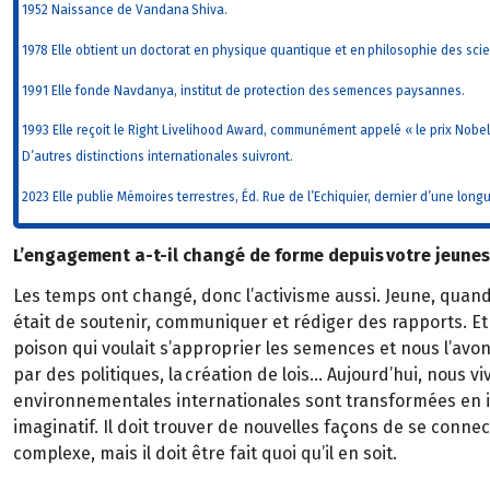
1952 Naissance de Vandana Shiva.
1978 Elle obtient un doctorat en physique quantique et en philosophie des sci
1991 Elle fonde Navdanya, institut de protection des semences paysannes.
1993 Elle reçoit le Right Livelihood Award, communément appelé « le prix Nobel
D’autres distinctions internationales suivront.
2023 Elle publie Mémoires terrestres, Éd. Rue de l’Echiquier, dernier d’une longu
L’engagement a-t-il changé de forme depuis votre jeunes
Les temps ont changé, donc l’activisme aussi. Jeune, quand 
était de soutenir, communiquer et rédiger des rapports. Et 
poison qui voulait s’approprier les semences et nous l’avons
par des politiques, la création de lois… Aujourd’hui, nous 
environnementales internationales sont transformées en in
imaginatif. Il doit trouver de nouvelles façons de se connec
complexe, mais il doit être fait quoi qu’il en soit.